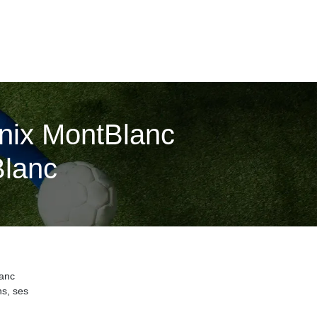
nix MontBlanc
Blanc
lanc
ns, ses