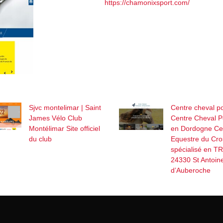
https://chamonixsport.com/
Sjvc montelimar | Saint
Centre cheval p
James Vélo Club
Centre Cheval 
Montélimar Site officiel
en Dordogne Ce
du club
Equestre du Cro
spécialisé en T
24330 St Antoin
d’Auberoche