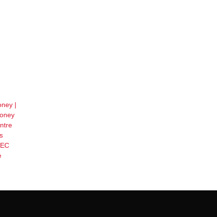
oney |
Poney
ntre
s
REC
e